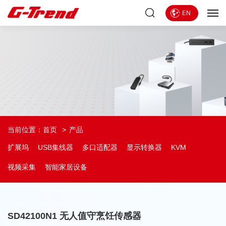
EN
当前位置：
首页
产品
扩展坞
USB集线器
多口适配器
显示转换器
KVM
视频采集
智能家居设备
SD42100N1 无人值守烹饪传感器