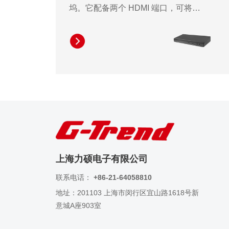
坞。它配备两个 HDMI 端口，可将您
的内容扩展至最多两台 FHD 分辨率显
示器或一台 QHD 分辨率显示器。它同
时提供高达 96W 的笔记本电脑充电功
率，无需笨重的笔记本电脑适配器即
可显著提高工作效率。此外，
DUD7490 配备四个 USB-A 端口和两
个 USB-C 端口，可轻松连接您的各种
USB 设备。其内置的以太网 RJ45 连
接器和音频插孔进一步提升了工作场
所的可靠性。凭借其强大的连接能
上海力硕电子有限公司
力，DUD7490 是大多数办公环境中提
联系电话：
+86-21-64058810
高生产力和性能的可靠解决方案。
地址：201103 上海市闵行区宜山路1618号新
意城A座903室