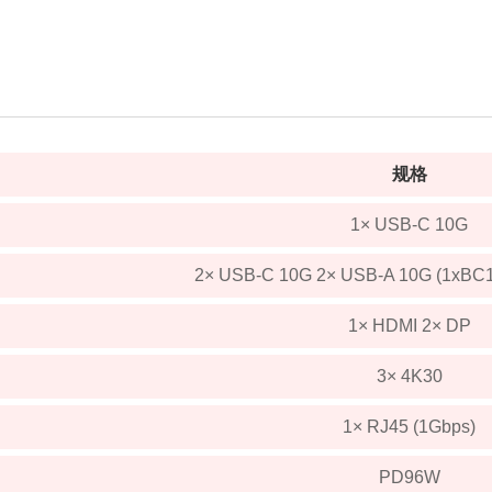
规格
1× USB-C 10G
2× USB-C 10G 2× USB-A 10G (1xBC1
1× HDMI 2× DP
3× 4K30
1× RJ45 (1Gbps)
PD96W