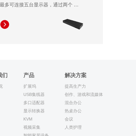
最多可连接五台显示器，通过两个 DP
和三个 HDMI 视频端口支持高达
4K60Hz 的分辨率，并通过多功能视
频接口显著提升工作效率和便捷性。
该扩展坞可为笔记本电脑提供高达
96W 的功率，同时还能为任何 USB-C
设备提供 30W 的充电，显著提高工作
效率。此外，DUD3950 还支持广泛的
USB 外设连接，配备四个 USB-A 端
我们
产品
解决方案
口和两个 USB-C 端口，其内置的
况
扩展坞
提高生产力
RJ45 连接器和音频插孔可确保可靠的
USB集线器
创作、游戏和流媒体
工作场所设置。DUD3950 是管理多任
多口适配器
混合办公
务环境的专业
显示转换器
热桌办公
KVM
会议
视频采集
人类护理
智能家居设备