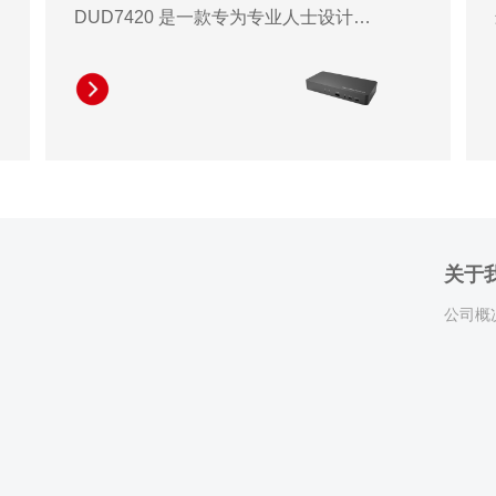
DUD7420 是一款专为专业人士设计的
USB-C 扩展坞，拥有丰富的连接选项
和稳定的高分辨率显示输出，可显著
提升工作效率。用户只需一个 USB-C
接口，即可轻松连接双 4K 显示器、音
频设备、以太网和多个 USB 外围设
备。它配备七个 USB 端口，包括
Type-A 和 Type-C 接口，提供卓越的
扩展灵活性，轻松连接鼠标、键盘或
关于
外部存储等日常必需设备，无需频繁
公司概
更换插头。 VESA 安装支架使扩展坞
可轻松安装在显示器后方或桌子下
方，有助于简化线缆管理，保