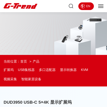
EN
当前位置：
首页
产品
扩展坞
USB集线器
多口适配器
显示转换器
KVM
视频采集
智能家居设备
DUD3950 USB-C 5×4K 显示扩展坞