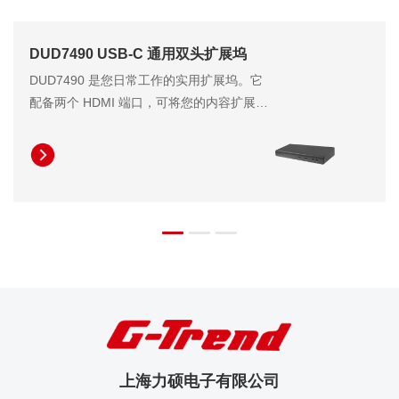
DUD7490 USB-C 通用双头扩展坞
DUD7490 是您日常工作的实用扩展坞。它
配备两个 HDMI 端口，可将您的内容扩展至
最多两台 FHD 分辨率显示器或一台 QHD
分辨率显示器。它同时提供高达 96W 的笔
记本电脑充电功率，无需笨重的笔记本电脑
适配器即可显著提高工作效率。此外，
DUD7490 配备四个 USB-A 端口和两个
USB-C 端口，可轻松连接您的各种 USB 设
备。其内置的以太网 RJ45 连接器和音频插
孔进一步提升了工作场所的可靠性。凭借其
强大的连接能力，DUD7490 是大多数办公
环境中提高生产力和性能的可靠解决方案。
上海力硕电子有限公司