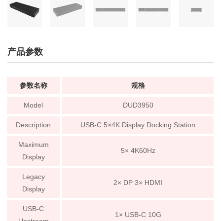
产品参数
参数名称
规格
Model
DUD3950
Description
USB-C 5×4K Display Docking Station
Maximum
5× 4K60Hz
Display
Legacy
2× DP 3× HDMI
Display
USB-C
1× USB-C 10G