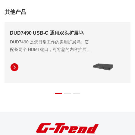
其他产品
DUD7490 USB-C 通用双头扩展坞
DUD7490 是您日常工作的实用扩展坞。它
配备两个 HDMI 端口，可将您的内容扩展至
最多两台 FHD 分辨率显示器或一台 QHD
分辨率显示器。它同时提供高达 96W 的笔
记本电脑充电功率，无需笨重的笔记本电脑
适配器即可显著提高工作效率。此外，
DUD7490 配备四个 USB-A 端口和两个
USB-C 端口，可轻松连接您的各种 USB 设
备。其内置的以太网 RJ45 连接器和音频插
孔进一步提升了工作场所的可靠性。凭借其
强大的连接能力，DUD7490 是大多数办公
环境中提高生产力和性能的可靠解决方案。