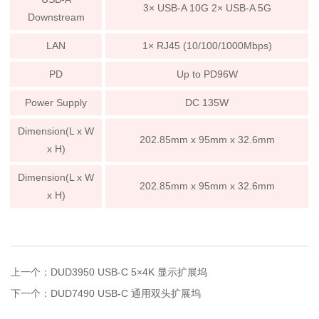
3× USB-A 10G 2× USB-A 5G
Downstream
LAN
1× RJ45 (10/100/1000Mbps)
PD
Up to PD96W
Power Supply
DC 135W
Dimension(L x W
202.85mm x 95mm x 32.6mm
x H)
Dimension(L x W
202.85mm x 95mm x 32.6mm
x H)
上一个：DUD3950 USB-C 5×4K 显示扩展坞
下一个：DUD7490 USB-C 通用双头扩展坞