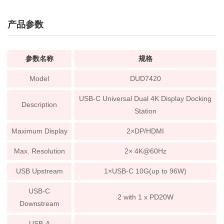
产品参数
参数名称
规格
Model
DUD7420
USB-C Universal Dual 4K Display Docking
Description
Station
Maximum Display
2×DP/HDMI
Max. Resolution
2× 4K@60Hz
USB Upstream
1×USB-C 10G(up to 96W)
USB-C
2 with 1 x PD20W
Downstream
USB-A