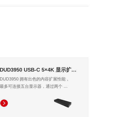
DUD3950 USB-C 5×4K 显示扩展坞
DUD3950 拥有出色的内容扩展性能，
最多可连接五台显示器，通过两个 DP
和三个 HDMI 视频端口支持高达
4K60Hz 的分辨率，并通过多功能视
频接口显著提升工作效率和便捷性。
该扩展坞可为笔记本电脑提供高达