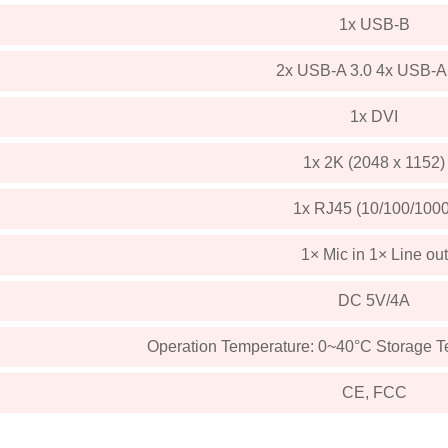
1x USB-B
2x USB-A 3.0 4x USB-A
1x DVI
1x 2K (2048 x 1152)
1x RJ45 (10/100/1000
1× Mic in 1× Line out
DC 5V/4A
Operation Temperature: 0~40°C Storage T
CE, FCC