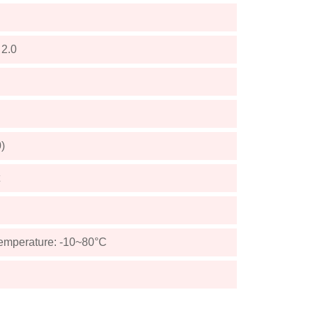
 2.0
)
emperature: -10~80°C