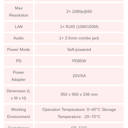
Max
2× 1080p@60
Resolution
LAN
1× RJ45 (10M/100M)
Audio
1× 3.5mm combo jack
Power Mode
Self-powered
PD
PD85W
Power
20V/5A
Adapter
Dimension (L
950 x 950 x 338 mm
x W x H)
Working
Operation Temperature: 0~40°C Storage
Environment
Temperature: -20~70°C