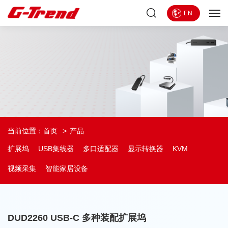
EN
当前位置：
首页
产品
扩展坞
USB集线器
多口适配器
显示转换器
KVM
视频采集
智能家居设备
DUD2260 USB-C 多种装配扩展坞